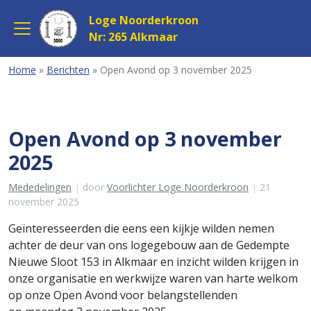
Loge Noorderkroon
Nr: 265 Alkmaar
Home
»
Berichten
»
Open Avond op 3 november 2025
Open Avond op 3 november
2025
Categories
Mededelingen
door
Voorlichter Loge Noorderkroon
21
november 2025
Geïnteresseerden die eens een kijkje wilden nemen
achter de deur van ons logegebouw aan de Gedempte
Nieuwe Sloot 153 in Alkmaar en inzicht wilden krijgen in
onze organisatie en werkwijze waren van harte welkom
op onze Open Avond voor belangstellenden