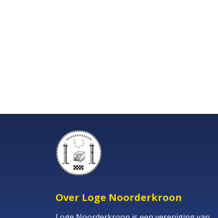
Over Loge Noorderkroon
Loge Noorderkroon is een vereniging van