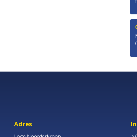
Adres
I
Loge Noorderkroon